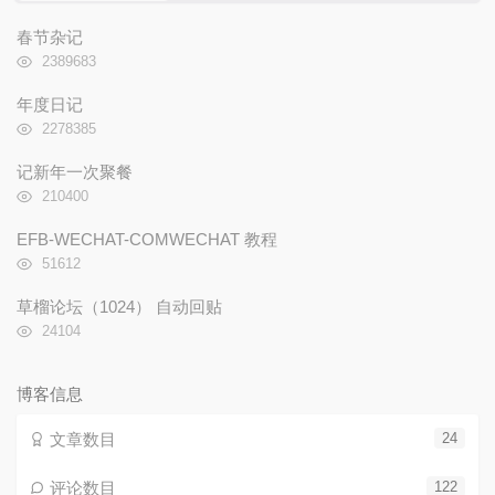
门
新
机
文
评
文
春节杂记
章
论
章
浏
2389683
览
次
年度日记
数:
浏
2278385
览
次
记新年一次聚餐
数:
浏
210400
览
次
EFB-WECHAT-COMWECHAT 教程
数:
浏
51612
览
次
草榴论坛（1024） 自动回贴
数:
浏
24104
览
次
数:
博客信息
文章数目
24
评论数目
122