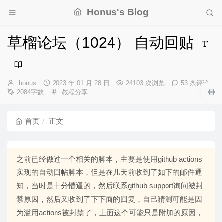
Honus's Blog
草榴论坛（1024） 自动回贴
博
发
honus
2023 年 01 月 28 日
24103 次浏览
53 条评论
主：
布
分
2084字数
教程分享
时
类：
间：
首页
正文
之前已经做过一个相关的脚本，主要是使用github actions
实现的自动回帖脚本，但是在几天前收到了如下的邮件通
知，当时是十分懵逼的，然后联系github support询问被封
禁原因，然后又收到了下下面的回复，自己猜测可能是因
为滥用actions被封禁了，上面这个可能只是附加的原因，