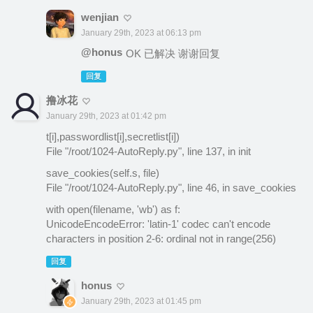
wenjian
January 29th, 2023 at 06:13 pm
@honus
OK 已解决 谢谢回复
回复
撸冰花
January 29th, 2023 at 01:42 pm
t[i],passwordlist[i],secretlist[i])
File "/root/1024-AutoReply.py", line 137, in init
save_cookies(self.s, file)
File "/root/1024-AutoReply.py", line 46, in save_cookies
with open(filename, 'wb') as f:
UnicodeEncodeError: 'latin-1' codec can't encode
characters in position 2-6: ordinal not in range(256)
回复
honus
January 29th, 2023 at 01:45 pm