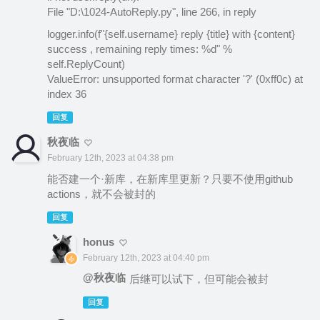
File "D:\1024-AutoReply.py", line 266, in reply
logger.info(f"{self.username} reply {title} with {content}
success , remaining reply times: %d" %
self.ReplyCount)
ValueError: unsupported format character '?' (0xff0c) at
index 36
回复
秋夜临
February 12th, 2023 at 04:38 pm
能否建一个·新库，在新库里更新？只要不使用github
actions，就不会被封的
回复
honus
February 12th, 2023 at 04:40 pm
@秋夜临
后继可以试下，但可能会被封
回复