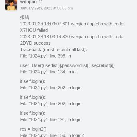
wenjian
January 29th, 2023 at 06:06 pm
报错
2023-01-29 18:03:07,601 wenjian captcha with code:
X7HGU failed
2023-01-29 18:03:14,330 wenjian captcha with code:
2DYD success
Traceback (most recent call last):
File "1024.py", line 398, in
user=User(userlist[i],passwordlist[i],secretlist[i])
File "1024.py", line 134, in init
if self.login():
File "1024.py", line 202, in login
if self.login():
File "1024.py", line 202, in login
if self.login():
File "1024.py", line 191, in login
res = login2()
File "1024.py", line 159, in login2