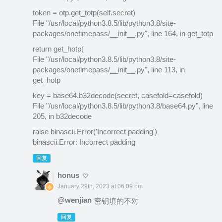
token = otp.get_totp(self.secret)
File "/usr/local/python3.8.5/lib/python3.8/site-
packages/onetimepass/__init__.py", line 164, in get_totp
return get_hotp(
File "/usr/local/python3.8.5/lib/python3.8/site-
packages/onetimepass/__init__.py", line 113, in
get_hotp
key = base64.b32decode(secret, casefold=casefold)
File "/usr/local/python3.8.5/lib/python3.8/base64.py", line
205, in b32decode
raise binascii.Error('Incorrect padding')
binascii.Error: Incorrect padding
回复
honus
January 29th, 2023 at 06:09 pm
@wenjian
密钥填的不对
回复