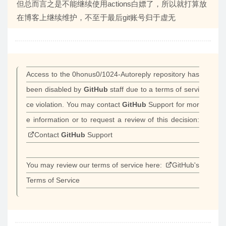
但总而言之是不能继续使用actions白嫖了，所以就打算放
在博客上继续维护，不至于最后git账号归于虚无
Access to the 0honus0/1024-Autoreply repository has
been disabled by
GitHub
staff due to a terms of servi
ce violation. You may contact
GitHub
Support for mor
e information or to request a review of this decision:
Contact
GitHub
Support
You may review our terms of service here:
GitHub's
Terms of Service