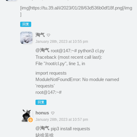
[img]https://tu.39.al/i/2023/01/28/63d536b0df18f.png[/img
]
回复
淘气
January 28th, 2023 at 10:55 pm
@淘气
root@147:~# python3 cl.py
Traceback (most recent call last):
File "/root/cl.py", line 1, in
import requests
ModuleNotFoundError: No module named
'requests'
root@147:~#
回复
honus
January 28th, 2023 at 10:57 pm
@淘气
pip3 install requests
缺啥装啥