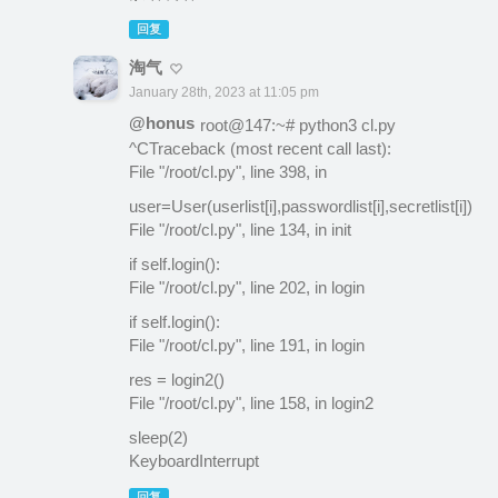
回复
淘气
January 28th, 2023 at 11:05 pm
@honus
root@147:~# python3 cl.py
^CTraceback (most recent call last):
File "/root/cl.py", line 398, in
user=User(userlist[i],passwordlist[i],secretlist[i])
File "/root/cl.py", line 134, in init
if self.login():
File "/root/cl.py", line 202, in login
if self.login():
File "/root/cl.py", line 191, in login
res = login2()
File "/root/cl.py", line 158, in login2
sleep(2)
KeyboardInterrupt
回复