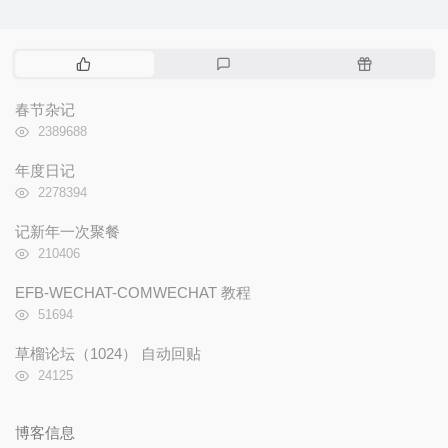
热
最
随
门
新
机
文
评
文
春节杂记
章
论
章
浏
2389688
览
次
年度日记
数:
浏
2278394
览
次
记新年一次聚餐
数:
浏
210406
览
次
EFB-WECHAT-COMWECHAT 教程
数:
浏
51694
览
次
草榴论坛（1024） 自动回贴
数:
浏
24125
览
次
数:
博客信息