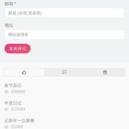
邮箱
*
地址
发表评论
热
最
随
门
新
机
文
评
文
春节杂记
章
论
章
浏
2389688
览
次
年度日记
数:
浏
2278394
览
次
记新年一次聚餐
数:
浏
210406