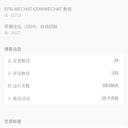
览
次
EFB-WECHAT-COMWECHAT 教程
数:
浏
51722
览
次
草榴论坛（1024） 自动回贴
数:
浏
24127
览
次
数:
博客信息
文章数目
24
评论数目
122
运行天数
5年256天
最后活动
10 个月前
文章标签