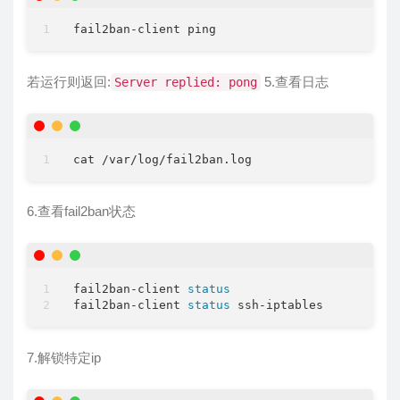
fail2ban-client ping
若运行则返回:
5.查看日志
Server replied: pong
cat /var/log/fail2ban.log
6.查看fail2ban状态
fail2ban-client 
status
fail2ban-client 
status
 ssh-iptables
7.解锁特定ip