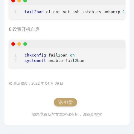
fail2ban
-client set ssh-iptables unbanip 
192.
8.设置开机自启
chkconfig
 fail
2
ban 
on
systemctl
 enable fail
2
ban
最后修改：2022 年 04 月 09 日
打赏
如果觉得我的文章对你有用，请随意赞赏