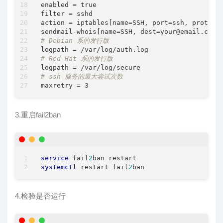
enabled = true

filter = sshd

action = iptables[name=SSH, port=ssh, protocol
# Debian 系的发行版 
# Red Hat 系的发行版
# ssh 服务的最大尝试次数 
maxretry = 3
3.重启fail2ban
service
 fail
2
systemctl
 restart fail
2
ban
4.检验是否运行