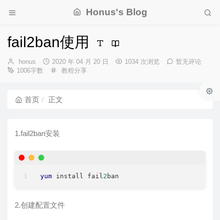
Honus's Blog
fail2ban使用
博
发
honus
2020 年 04 月 20 日
1034 次浏览
暂无评论
主：
布
分
1006字数
教程分享
时
类：
间：
首页
正文
1.fail2ban安装
yum
 install fail
2
ban
2.创建配置文件